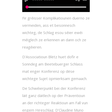
Fir gréisser Komplikatiounen duerno ze
vermeiden, ass et besonnesch
wichteg, de Schlag esou séier ewéi
méiglech ze erkennen an dann och ze
reagéieren.
D’Associatioun Blëtz huet dofir e
Sonndeg am Beetebuerger Schlass
mat enger Konferenz op dëse
wichtege Sujet opmierksam gemaach.
De Schwéierpunkt bei der Konferenz
läit ganz däitlech op der Präventioun
an der richteger Reaktioun am Fall vun
engem Hireschlag. D’Claudine Muno