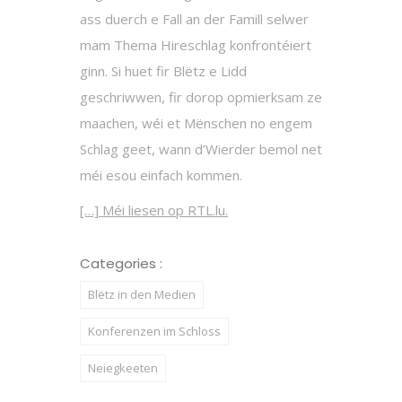
ass duerch e Fall an der Famill selwer
mam Thema Hireschlag konfrontéiert
ginn. Si huet fir Blëtz e Lidd
geschriwwen, fir dorop opmierksam ze
maachen, wéi et Mënschen no engem
Schlag geet, wann d’Wierder bemol net
méi esou einfach kommen.
[…] Méi liesen op RTL.lu.
Categories :
Blëtz in den Medien
Konferenzen im Schloss
Neiegkeeten