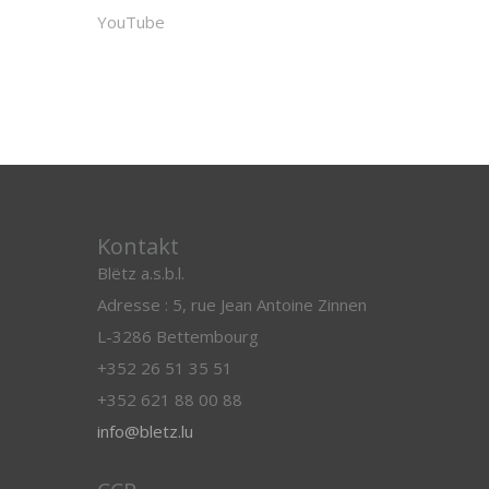
YouTube
Kontakt
Blëtz a.s.b.l.
Adresse : 5, rue Jean Antoine Zinnen
L-3286 Bettembourg
+352 26 51 35 51
+352 621 88 00 88
info@bletz.lu