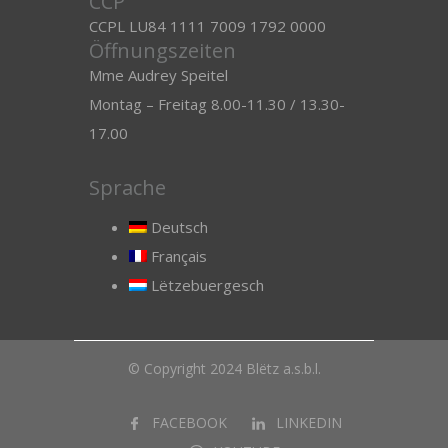
CCP
CCPL LU84 1111 7009 1792 0000
Öffnungszeiten
Mme Audrey Speitel
Montag – Freitag 8.00-11.30 / 13.30-
17.00
Sprache
Deutsch
Français
Lëtzebuergesch
© Copyright 2024 Blëtz a.s.b.l.
FACEBOOK
LINKEDIN