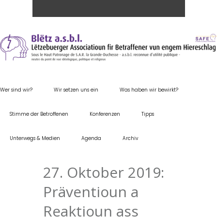
Wer sind wir?
Wir setzen uns ein
Was haben wir bewirkt?
Stimme der Betroffenen
Konferenzen
Tipps
Unterwegs & Medien
Agenda
Archiv
27. Oktober 2019:
Präventioun a
Reaktioun ass