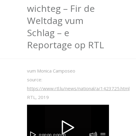
wichteg – Fir de
Weltdag vum
Schlag – e
Reportage op RTL
vum Monica Camposeo
source:
https://www.rtl.lu/news/national/a/1423725.html
RTL, 2019
0:00:00
0:00:00