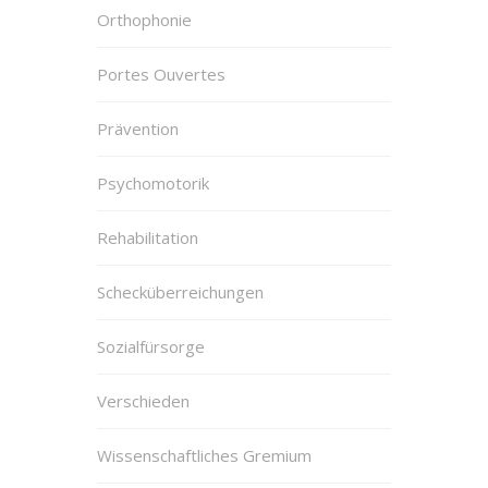
Orthophonie
Portes Ouvertes
Prävention
Psychomotorik
Rehabilitation
Schecküberreichungen
Sozialfürsorge
Verschieden
Wissenschaftliches Gremium