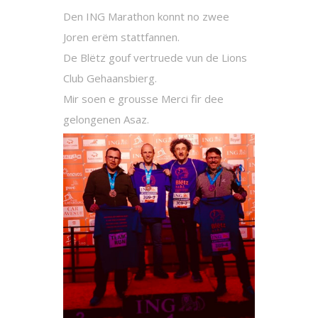
Den ING Marathon konnt no zwee
Joren erëm stattfannen.
De Blëtz gouf vertruede vun de Lions
Club Gehaansbierg.
Mir soen e grousse Merci fir dee
gelongenen Asaz.