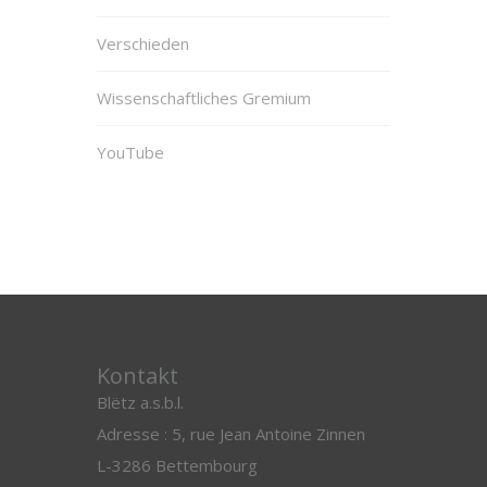
Verschieden
Wissenschaftliches Gremium
YouTube
Kontakt
Blëtz a.s.b.l.
Adresse : 5, rue Jean Antoine Zinnen
L-3286 Bettembourg