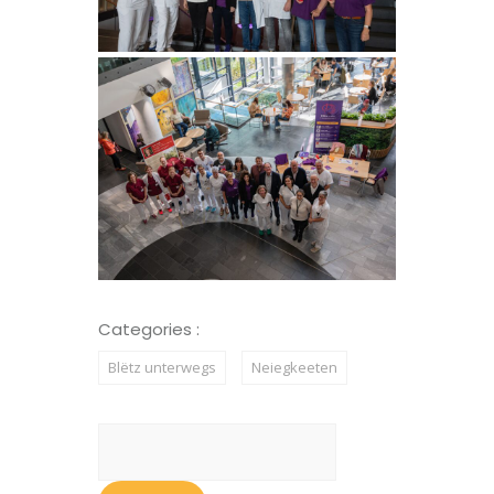
Categories :
Blëtz unterwegs
Neiegkeeten
Suchen
nach: