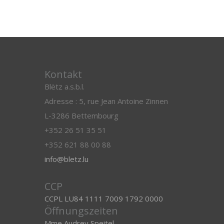
Kontakt
Blëtz a.s.b.l.
Adresse : 5, rue Jean Antoine Zinnen
L-3286 Bettembourg
+352 26 51 35 51
+352 621 88 00 88
info@bletz.lu
CCP
CCPL LU84 1111 7009 1792 0000
Öffnungszeiten
Mme Audrey Speitel