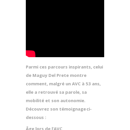
Parmi ces parcours inspirants, celui
de Maguy Del Prete montre
comment, malgré un AVC à 53 ans,
elle a retrouvé sa parole, sa
mobilité et son autonomie.
Découvrez son témoignage
ci-
dessous :
Âge lors de l’AVC