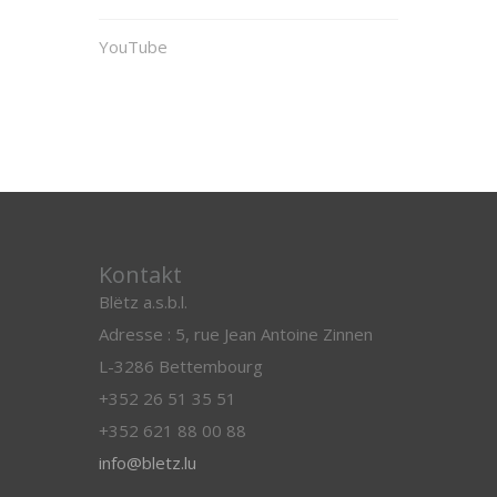
YouTube
Kontakt
Blëtz a.s.b.l.
Adresse : 5, rue Jean Antoine Zinnen
L-3286 Bettembourg
+352 26 51 35 51
+352 621 88 00 88
info@bletz.lu