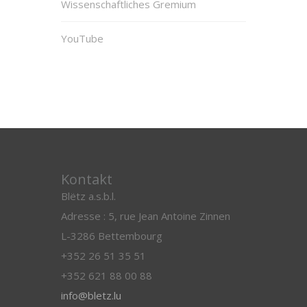
Wissenschaftliches Gremium
YouTube
Kontakt
Blëtz a.s.b.l.
Adresse : 5, rue Jean Antoine Zinnen
L-3286 Bettembourg
+352 26 51 35 51
+352 621 88 00 88
info@bletz.lu