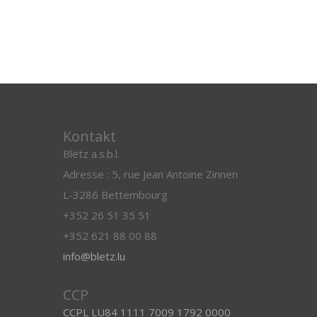
Kontakt
Blëtz a.s.b.l.
Adresse : 5, rue Jean Antoine Zinnen
L-3286 Bettembourg
+352 26 51 35 51
+352 621 88 00 88
info@bletz.lu
CCP
CCPL LU84 1111 7009 1792 0000