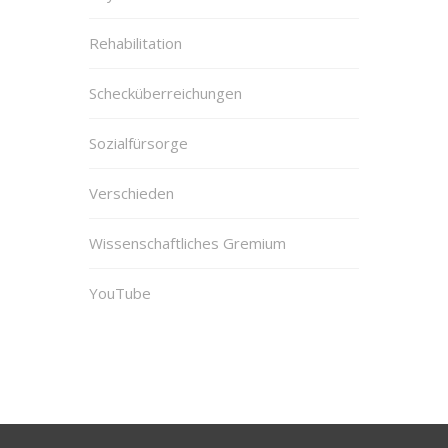
Rehabilitation
Schecküberreichungen
Sozialfürsorge
Verschieden
Wissenschaftliches Gremium
YouTube