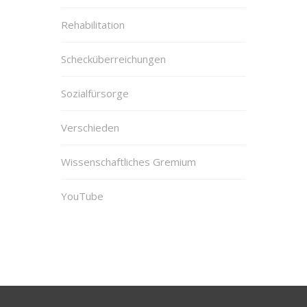
Rehabilitation
Schecküberreichungen
Sozialfürsorge
Verschieden
Wissenschaftliches Gremium
YouTube