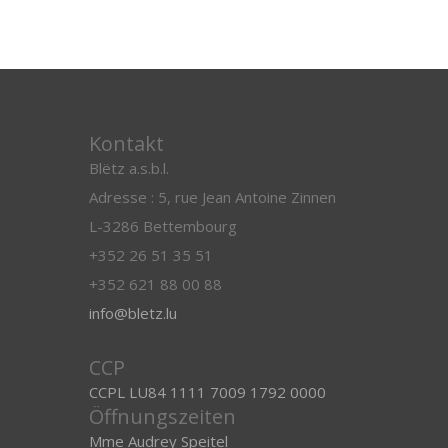
Kontakt
Blëtz a.s.b.l.
Adresse : 5, rue Jean Antoine Zinnen
L-3286 Bettembourg
+352 26 51 35 51
+352 621 88 00 88
info@bletz.lu
CCP
CCPL LU84 1111 7009 1792 0000
Öffnungszeiten
Mme Audrey Speitel