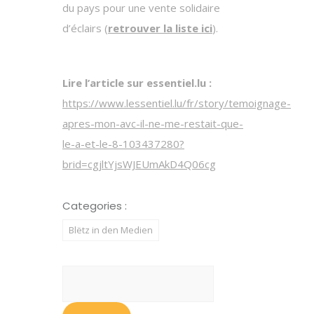
du pays pour une vente solidaire
d’éclairs (
retrouver la liste ici
).
Lire l’article sur essentiel.lu :
https://www.lessentiel.lu/fr/story/temoignage-
apres-mon-avc-il-ne-me-restait-que-
le-a-et-le-8-103437280?
brid=cgjltYjsWJEUmAkD4Q06cg
Categories :
Blëtz in den Medien
Suchen
nach: