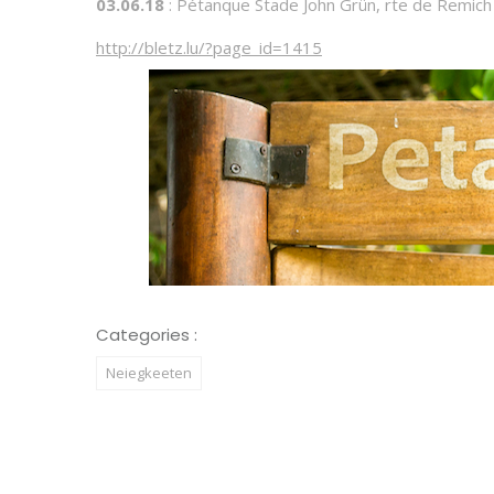
03.06.18
: Pétanque Stade John Grün, rte de Remic
http://bletz.lu/?page_id=1415
Categories :
Neiegkeeten