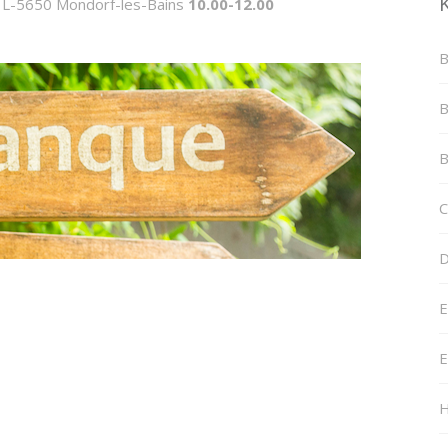
h L-5650 Mondorf-les-Bains
10.00-12.00
B
B
B
C
D
E
E
H