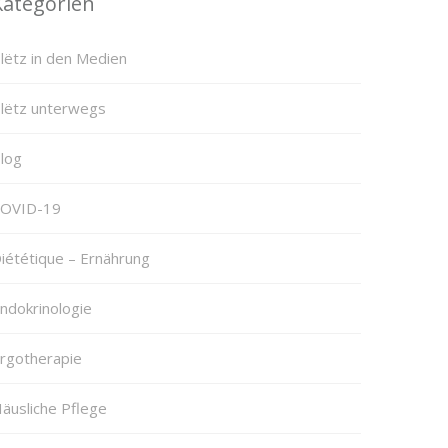
Kategorien
lëtz in den Medien
lëtz unterwegs
log
OVID-19
iététique – Ernährung
ndokrinologie
rgotherapie
äusliche Pflege