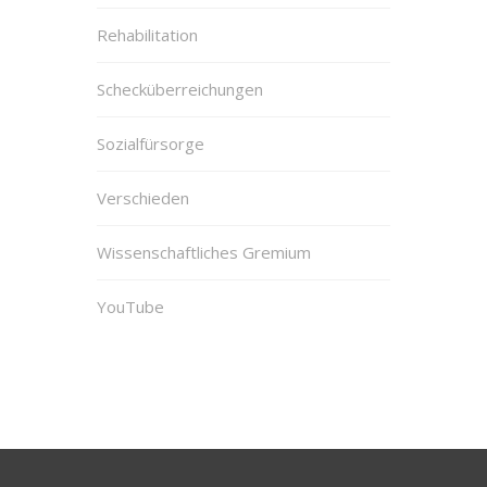
Rehabilitation
Schecküberreichungen
Sozialfürsorge
Verschieden
Wissenschaftliches Gremium
YouTube