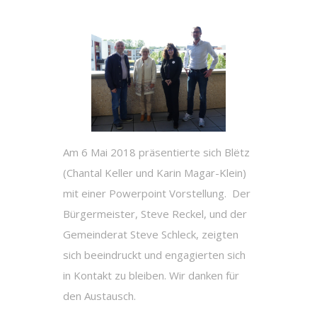
Am 6 Mai 2018 präsentierte sich Blëtz
(Chantal Keller und Karin Magar-Klein)
mit einer Powerpoint Vorstellung. Der
Bürgermeister, Steve Reckel, und der
Gemeinderat Steve Schleck, zeigten
sich beeindruckt und engagierten sich
in Kontakt zu bleiben. Wir danken für
den Austausch.