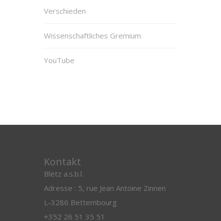
Verschieden
Wissenschaftliches Gremium
YouTube
Kontakt
Blëtz a.s.b.l.
Adresse : 5, rue Jean Antoine Zinnen
L-3286 Bettembourg
+352 26 51 35 51