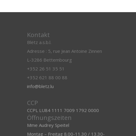
Kontakt
Blëtz a.s.b.l.
Adresse : 5, rue Jean Antoine Zinnen
L-3286 Bettembourg
+352 26 51 35 51
+352 621 88 00 88
info@bletz.lu
CCP
CCPL LU84 1111 7009 1792 0000
Öffnungszeiten
Mme Audrey Speitel
Montag – Freitag 8.00-11.30 / 13.30-