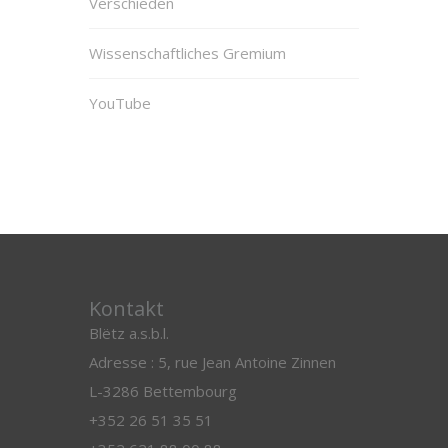
Verschieden
Wissenschaftliches Gremium
YouTube
Kontakt
Blëtz a.s.b.l.
Adresse : 5, rue Jean Antoine Zinnen
L-3286 Bettembourg
+352 26 51 35 51