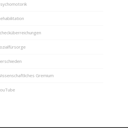
sychomotorik
ehabilitation
checküberreichungen
ozialfürsorge
erschieden
issenschaftliches Gremium
ouTube