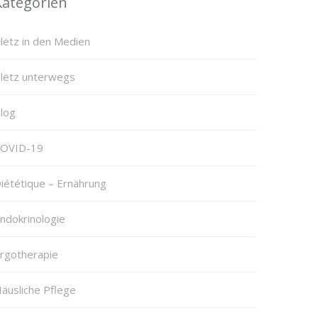
Kategorien
lëtz in den Medien
lëtz unterwegs
log
OVID-19
iététique – Ernährung
ndokrinologie
rgotherapie
äusliche Pflege