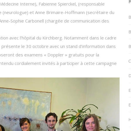
le Médecine Interne), Fabienne Spierckel, (responsable
te (neurologue) et Anne Brimaire-Hoffmann (secrétaire du
B
 : Anne-Sophie Carbonell (chargée de communication des
B
ation avec l’hôpital du Kirchberg. Notamment dans le cadre
ra présente le 30 octobre avec un stand d’information dans
B
oseront des examens « Doppler » gratuits pour la
C
tendu cordialement invités à participer à cette campagne
D
E
E
H