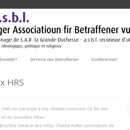
bewirkt?
Stimme der Betroffenen
Konferenzen
ux HRS
S
des HRS ont participé à une réunion commune. Ce fut une
n
t et de nouvelles idées.
 (directeur médical des HRS), Chantal Keller (présidente de