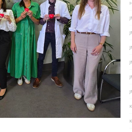
H
J
J
J
J
J
J
K
K