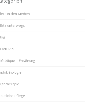
Kategorien
lëtz in den Medien
lëtz unterwegs
log
OVID-19
iététique – Ernährung
ndokrinologie
rgotherapie
äusliche Pflege