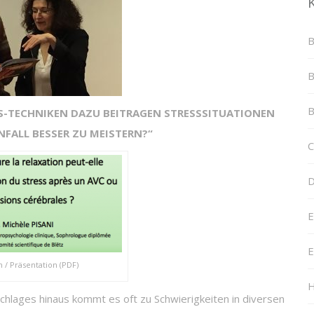
B
B
B
-TECHNIKEN DAZU BEITRAGEN STRESSSITUATIONEN
FALL BESSER ZU MEISTERN?“
C
D
E
E
 / Präsentation (PDF)
H
schlages hinaus kommt es oft zu Schwierigkeiten in diversen