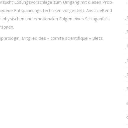
 versucht Lösungsvorschläge zum Umgang mit diesen Prob-
H
iedene Entspannungs techniken vorgestellt. Anschließend
J
 physischen und emotionalen Folgen eines Schlaganfalls
rsonen.
J
phrologin, Mitglied des « comité scientifique » Blëtz.
J
J
J
J
K
K