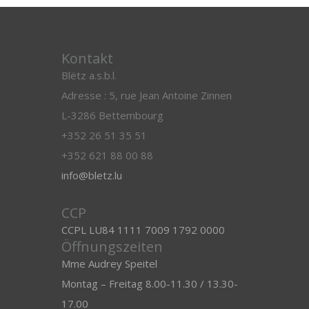
Kontakt
Blëtz a.s.b.l.
Adresse : 5, rue Jean Antoine Zinnen
L-3286 Bettembourg
+352 26 51 35 51
+352 621 88 00 88
info@bletz.lu
CCP
CCPL LU84 1111 7009 1792 0000
Öffnungszeiten
Mme Audrey Speitel
Montag – Freitag 8.00-11.30 / 13.30-
17.00