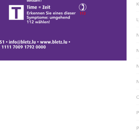
K
L
N
N
N
N
O
P
P