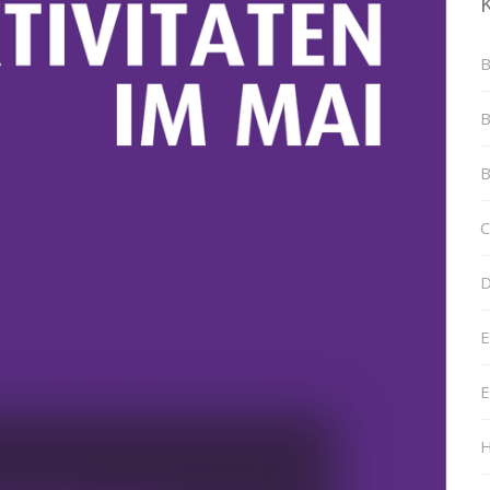
B
B
B
C
D
E
E
H