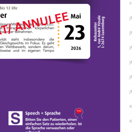
H
J
J
J
J
J
J
K
K