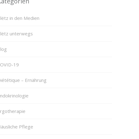
Kategorien
lëtz in den Medien
lëtz unterwegs
log
OVID-19
iététique – Ernährung
ndokrinologie
rgotherapie
äusliche Pflege