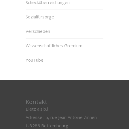
Schecküberreichungen
Sozialfürsorge
Verschieden
Wissenschaftliches Gremium
YouTube
Kontakt
Blëtz a.s.b.l.
Adresse : 5, rue Jean Antoine Zinnen
L-3286 Bettembourg