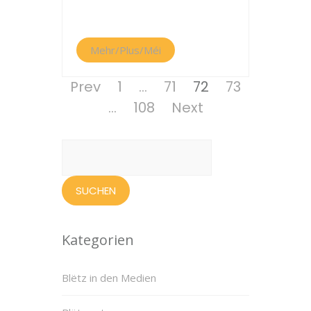
Mehr/Plus/Méi
Seitennummerierung
Page
Page
Page
Page
Prev
1
…
71
72
73
der
Page
…
108
Next
Beiträge
Suchen
nach:
Kategorien
Blëtz in den Medien