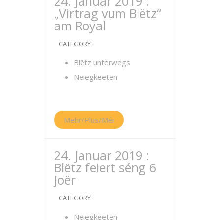
24. Januar 2019 :
„Virtrag vum Blëtz“
am Royal
CATEGORY :
Blëtz unterwegs
Neiegkeeten
Mehr/Plus/Méi
24. Januar 2019 :
Blëtz feiert séng 6
Joër
CATEGORY :
Neiegkeeten