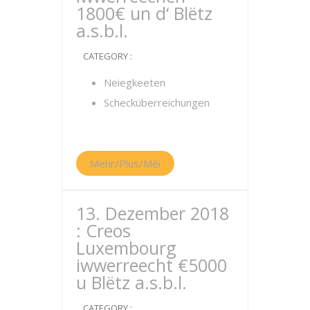
1800€ un d‘ Blëtz
a.s.b.l.
CATEGORY :
Neiegkeeten
Schecküberreichungen
Mehr/Plus/Méi
13. Dezember 2018
: Creos
Luxembourg
iwwerreecht €5000
u Blëtz a.s.b.l.
CATEGORY :