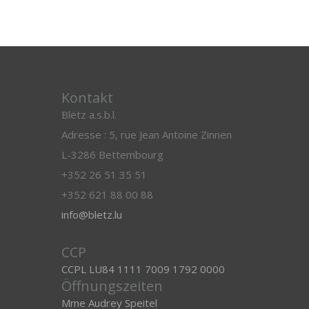
Kontakt
Blëtz a.s.b.l.
Adresse : 5, rue Jean Antoine Zinnen
L-3286 Bettembourg
+352 26 51 35 51
+352 621 88 00 88
info@bletz.lu
CCP
CCPL LU84 1111 7009 1792 0000
Öffnungszeiten
Mme Audrey Speitel