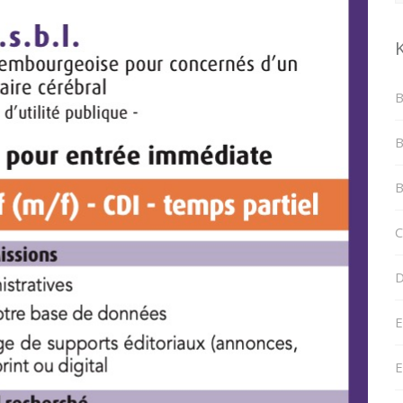
B
B
B
C
D
E
E