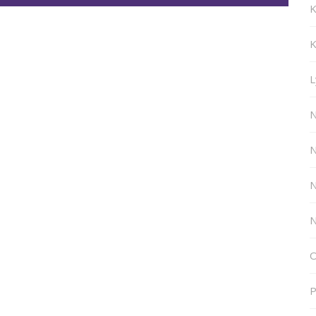
K
K
L
N
N
N
N
O
P