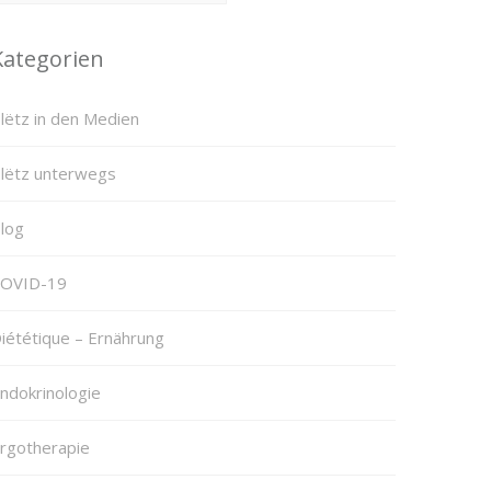
Kategorien
lëtz in den Medien
lëtz unterwegs
log
OVID-19
iététique – Ernährung
ndokrinologie
rgotherapie