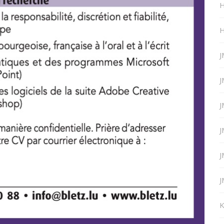
H
H
J
J
J
J
J
J
K