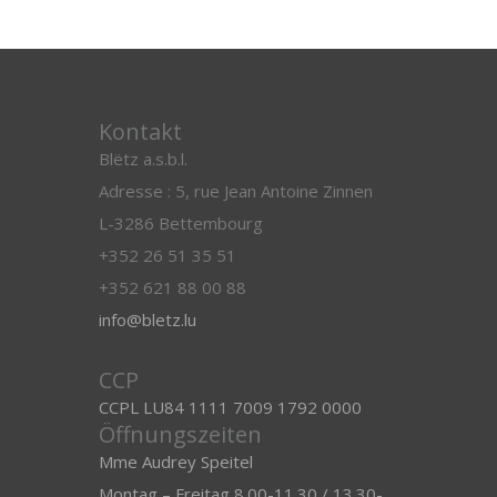
Kontakt
Blëtz a.s.b.l.
Adresse : 5, rue Jean Antoine Zinnen
L-3286 Bettembourg
+352 26 51 35 51
+352 621 88 00 88
info@bletz.lu
CCP
CCPL LU84 1111 7009 1792 0000
Öffnungszeiten
Mme Audrey Speitel
Montag – Freitag 8.00-11.30 / 13.30-