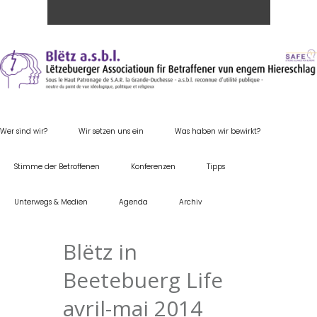
Wer sind wir?
Wir setzen uns ein
Was haben wir bewirkt?
Stimme der Betroffenen
Konferenzen
Tipps
Unterwegs & Medien
Agenda
Archiv
Blëtz in
Beetebuerg Life
avril-mai 2014