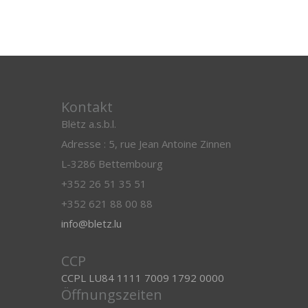
Kontakt
Blëtz a.s.b.l.
Adresse : 5, rue Jean Antoine Zinnen
L-3286 Bettembourg
+352 26 51 35 51
+352 621 88 00 88
info@bletz.lu
CCP
CCPL LU84 1111 7009 1792 0000
Öffnungszeiten