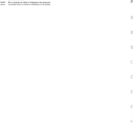
B
B
B
C
D
E
E
H