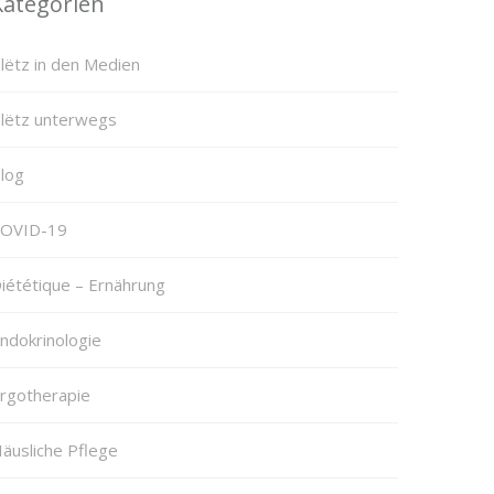
Kategorien
lëtz in den Medien
lëtz unterwegs
log
OVID-19
iététique – Ernährung
ndokrinologie
rgotherapie
äusliche Pflege