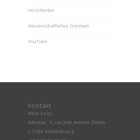
Verschieden
Wissenschaftliches Gremium
YouTube
Kontakt
Blëtz a.s.b.l.
Adresse : 5, rue Jean Antoine Zinnen
L-3286 Bettembourg