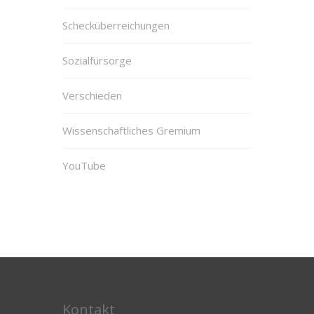
Schecküberreichungen
Sozialfürsorge
Verschieden
Wissenschaftliches Gremium
YouTube
Kontakt