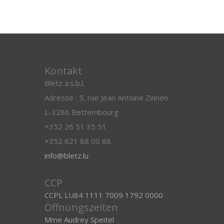
Kontakt
Blëtz a.s.b.l.
Adresse : 5, rue Jean Antoine Zinnen
L-3286 Bettembourg
+352 26 51 35 51
+352 621 88 00 88
info@bletz.lu
CCP
CCPL LU84 1111 7009 1792 0000
Öffnungszeiten
Mme Audrey Speitel