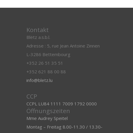
Kontakt
Blëtz a.s.b.l.
Adresse : 5, rue Jean Antoine Zinnen
L-3286 Bettembourg
+352 26 51 35 51
+352 621 88 00 88
info@bletz.lu
CCP
CCPL LU84 1111 7009 1792 0000
Öffnungszeiten
Mme Audrey Speitel
Montag – Freitag 8.00-11.30 / 13.30-