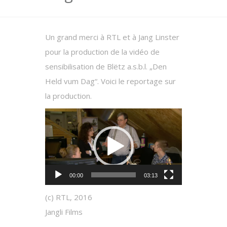
Un grand merci à RTL et à Jang Linster
pour la production de la vidéo de
sensibilisation de Blëtz a.s.b.l. „Den
Held vum Dag“. Voici le reportage sur
la production.
Video-
Player
00:00
03:13
(c) RTL, 2016
Jangli Films