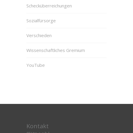
Schecküberreichungen
Sozialfürsorge
Verschieden
Wissenschaftliches Gremium
YouTube
Kontakt