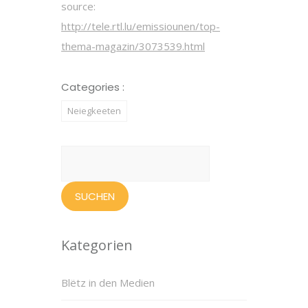
source:
http://tele.rtl.lu/emissiounen/top-
thema-magazin/3073539.html
Categories :
Neiegkeeten
Suchen
nach:
Kategorien
Blëtz in den Medien