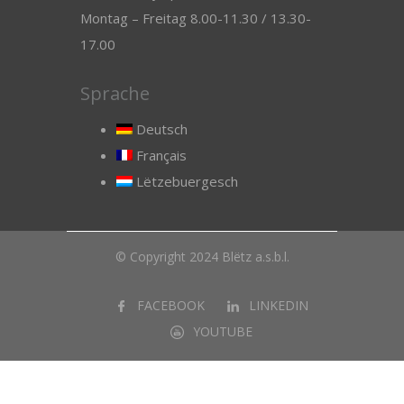
Montag – Freitag 8.00-11.30 / 13.30-
17.00
Sprache
Deutsch
Français
Lëtzebuergesch
© Copyright 2024 Blëtz a.s.b.l.
FACEBOOK
LINKEDIN
YOUTUBE