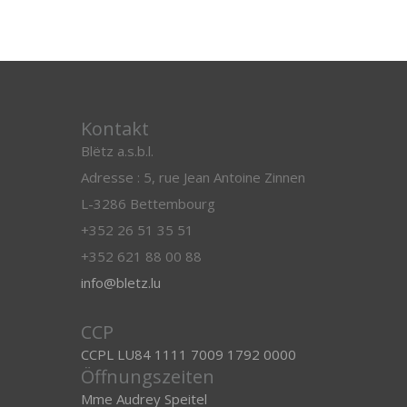
Kontakt
Blëtz a.s.b.l.
Adresse : 5, rue Jean Antoine Zinnen
L-3286 Bettembourg
+352 26 51 35 51
+352 621 88 00 88
info@bletz.lu
CCP
CCPL LU84 1111 7009 1792 0000
Öffnungszeiten
Mme Audrey Speitel