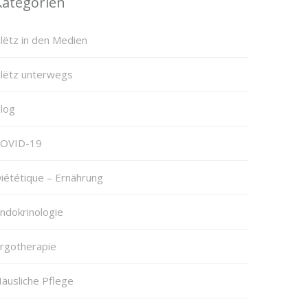
Kategorien
lëtz in den Medien
lëtz unterwegs
log
OVID-19
iététique – Ernährung
ndokrinologie
rgotherapie
äusliche Pflege