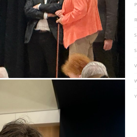
P
R
S
S
V
W
Y