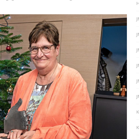
H
J
J
J
J
J
J
K
K