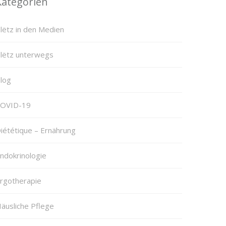
Kategorien
lëtz in den Medien
lëtz unterwegs
log
OVID-19
iététique – Ernährung
ndokrinologie
rgotherapie
äusliche Pflege