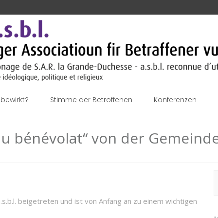
bewirkt?
Stimme der Betroffenen
Konferenzen
 du bénévolat“ von der Gemein
S
n
s.b.l. beigetreten und ist von Anfang an zu einem wichtigen