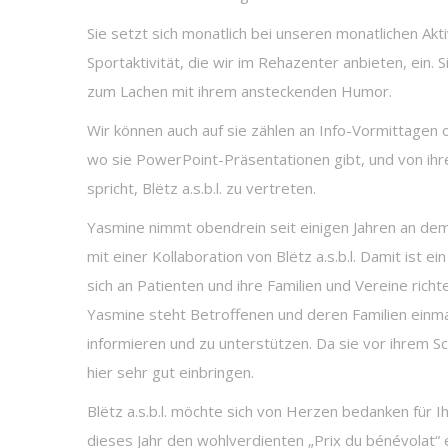
Sie setzt sich monatlich bei unseren monatlichen Ak
Sportaktivität, die wir im Rehazenter anbieten, ein. 
zum Lachen mit ihrem ansteckenden Humor.
Wir können auch auf sie zählen an Info-Vormittagen
wo sie PowerPoint-Präsentationen gibt, und von ihre
spricht, Blëtz a.s.b.l. zu vertreten.
Yasmine nimmt obendrein seit einigen Jahren an de
mit einer Kollaboration von Blëtz a.s.b.l. Damit ist
sich an Patienten und ihre Familien und Vereine richt
Yasmine steht Betroffenen und deren Familien einmal
informieren und zu unterstützen. Da sie vor ihrem Sc
hier sehr gut einbringen.
Blëtz a.s.b.l. möchte sich von Herzen bedanken für I
dieses Jahr den wohlverdienten „Prix du bénévolat