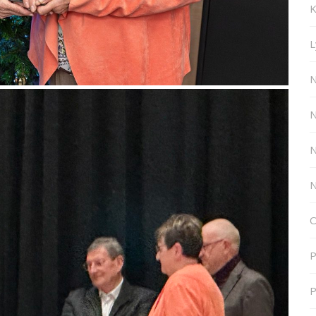
K
L
N
N
N
N
O
P
P