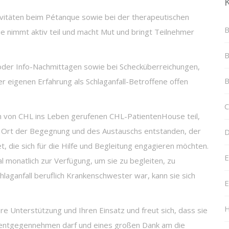
tivitäten beim Pétanque sowie bei der therapeutischen
B
Sie nimmt aktiv teil und macht Mut und bringt Teilnehmer
B
 oder Info-Nachmittagen sowie bei Schecküberreichungen,
B
r eigenen Erfahrung als Schlaganfall-Betroffene offen
C
m von CHL ins Leben gerufenen CHL-PatientenHouse teil,
 ein Ort der Begegnung und des Austauschs entstanden, der
D
et, die sich für die Hilfe und Begleitung engagieren möchten.
E
 monatlich zur Verfügung, um sie zu begleiten, zu
hlaganfall beruflich Krankenschwester war, kann sie sich
E
H
hre Unterstützung und Ihren Einsatz und freut sich, dass sie
“ entgegennehmen darf und eines großen Dank am die