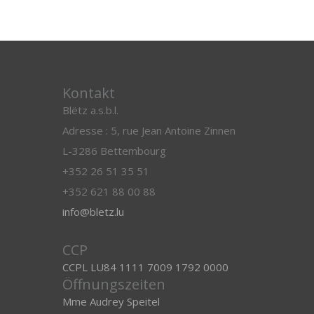
Kontakt
Blëtz a.s.b.l.
Adresse : 5, rue Jean Antoine Zinnen
L-3286 Bettembourg
+352 26 51 35 51
+352 621 88 00 88
info@bletz.lu
CCP
CCPL LU84 1111 7009 1792 0000
Öffnungszeiten
Mme Audrey Speitel