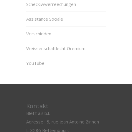
Scheckiwwerreechungen
Assistance Sociale
Verschidden
Wëissenschaftlecht Gremium
YouTube
Kontakt
Blëtz a.s.b.l.
Adresse : 5, rue Jean Antoine Zinnen
L-3286 Bettembourg