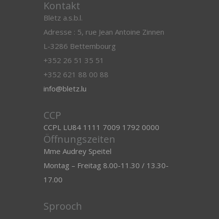
Kontakt
Blëtz a.s.b.l.
Adresse : 5, rue Jean Antoine Zinnen
L-3286 Bettembourg
+352 26 51 35 51
+352 621 88 00 88
info@bletz.lu
CCP
CCPL LU84 1111 7009 1792 0000
Öffnungszeiten
Mme Audrey Speitel
Montag – Freitag 8.00-11.30 / 13.30-
17.00
Sprooch