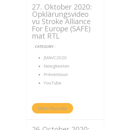
27. Oktober 2020:
Opklärungsvideo
vu Stroke Alliance
For Europe (SAFE)
mat RTL
CATEGORY :
JMAVC2020
Neiegkeeten
Préventioun
YouTube
Mehr/Plus/Méi
26 October 2020: