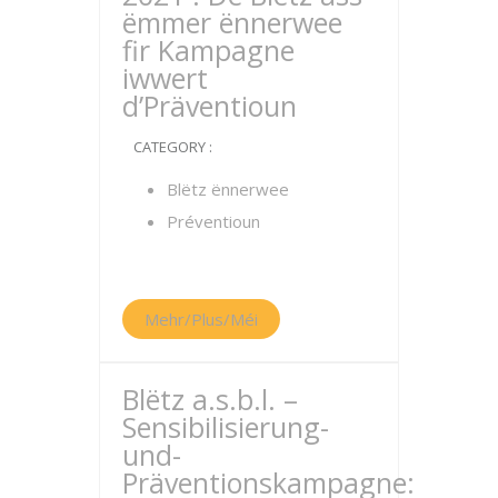
ëmmer ënnerwee
fir Kampagne
iwwert
d’Präventioun
CATEGORY :
Blëtz ënnerwee
Préventioun
Mehr/Plus/Méi
Blëtz a.s.b.l. –
Sensibilisierung-
und-
Präventionskampagne: