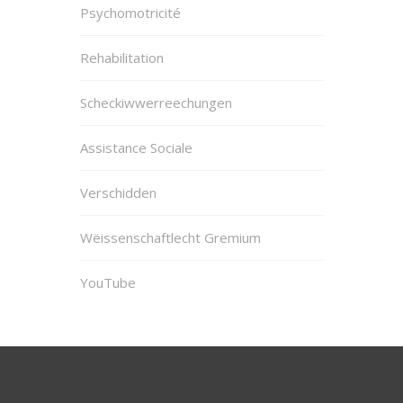
Psychomotricité
Rehabilitation
Scheckiwwerreechungen
Assistance Sociale
Verschidden
Wëissenschaftlecht Gremium
YouTube