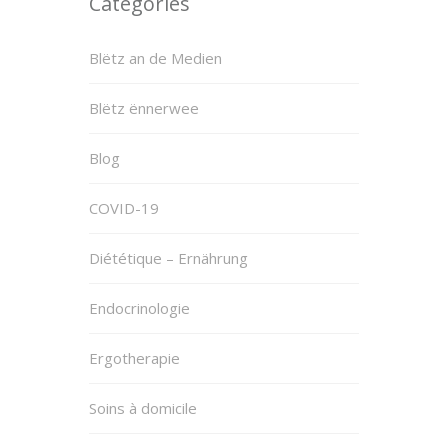
Categories
Blëtz an de Medien
Blëtz ënnerwee
Blog
COVID-19
Diététique – Ernährung
Endocrinologie
Ergotherapie
Soins à domicile