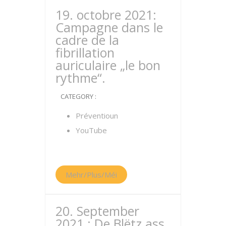
19. octobre 2021:
Campagne dans le
cadre de la
fibrillation
auriculaire „le bon
rythme“.
CATEGORY :
Préventioun
YouTube
Mehr/Plus/Méi
20. September
2021 : De Blëtz ass