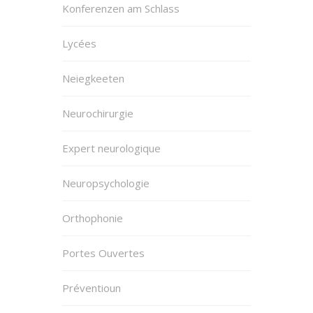
Konferenzen am Schlass
Lycées
Neiegkeeten
Neurochirurgie
Expert neurologique
Neuropsychologie
Orthophonie
Portes Ouvertes
Préventioun