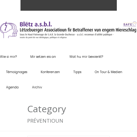
Wie si mir?
Mir setzen eis an
Wat hu mir bewierkt?
Témoignages
Konferenzen
Tipps
On Tour & Medien
Agenda
Archiv
Category
PRÉVENTIOUN