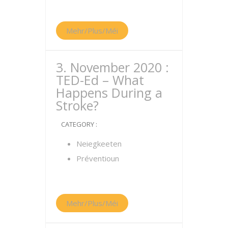
Mehr/Plus/Méi
3. November 2020 :
TED-Ed – What
Happens During a
Stroke?
CATEGORY :
Neiegkeeten
Préventioun
Mehr/Plus/Méi