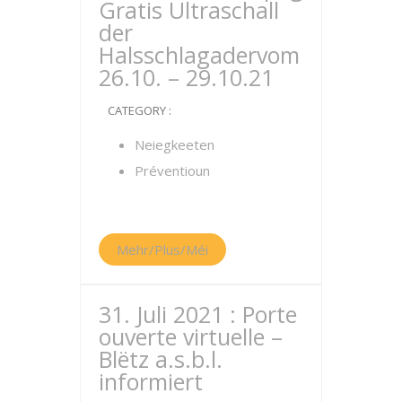
Gratis Ultraschall
der
Halsschlagadervom
26.10. – 29.10.21
CATEGORY :
Neiegkeeten
Préventioun
Mehr/Plus/Méi
31. Juli 2021 : Porte
ouverte virtuelle –
Blëtz a.s.b.l.
informiert