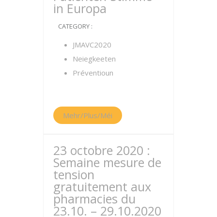
in Europa
CATEGORY :
JMAVC2020
Neiegkeeten
Préventioun
Mehr/Plus/Méi
23 octobre 2020 :
Semaine mesure de
tension
gratuitement aux
pharmacies du
23.10. – 29.10.2020