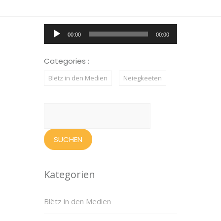
Audio-
00:00
00:00
Player
Categories :
Blëtz in den Medien
Neiegkeeten
Suchen
nach:
Kategorien
Blëtz in den Medien