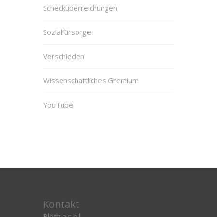
Schecküberreichungen
Sozialfürsorge
Verschieden
Wissenschaftliches Gremium
YouTube
Kontakt
Blëtz a.s.b.l.