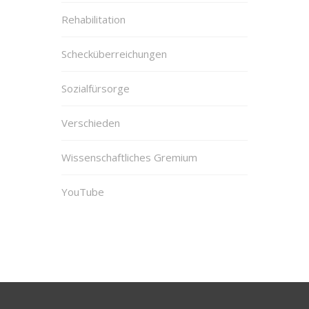
Rehabilitation
Schecküberreichungen
Sozialfürsorge
Verschieden
Wissenschaftliches Gremium
YouTube