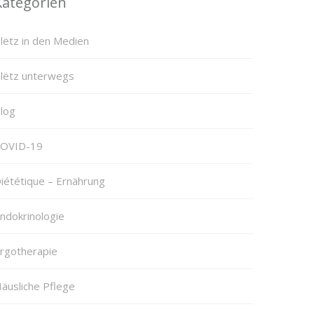
Kategorien
lëtz in den Medien
lëtz unterwegs
log
OVID-19
iététique – Ernährung
ndokrinologie
rgotherapie
äusliche Pflege