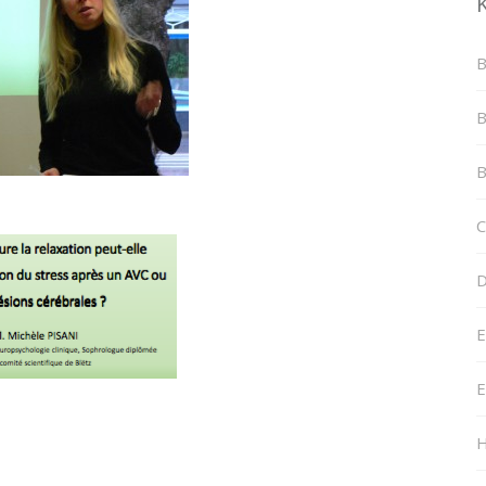
B
B
B
C
D
E
E
H