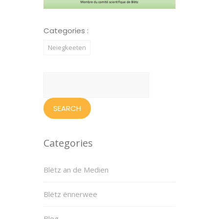
Categories :
Neiegkeeten
Search
for:
Categories
Blëtz an de Medien
Blëtz ënnerwee
Blog