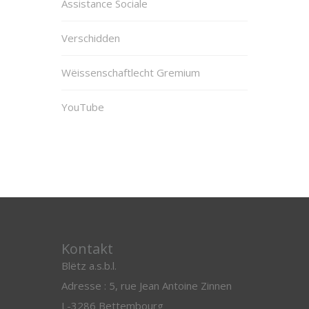
Assistance Sociale
Verschidden
Wëissenschaftlecht Gremium
YouTube
Kontakt
Blëtz a.s.b.l.
Adresse : 5, rue Jean Antoine Zinnen
L-3286 Bettembourg