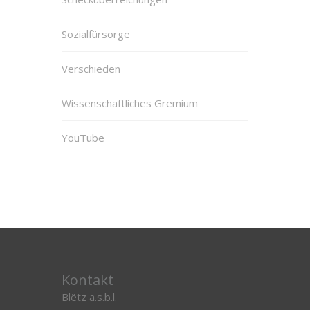
Sozialfürsorge
Verschieden
Wissenschaftliches Gremium
YouTube
Kontakt
Blëtz a.s.b.l.