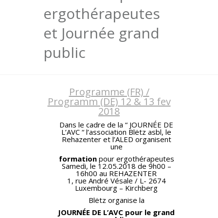
ergothérapeutes
et Journée grand
public
Programme (FR) /
Programm (DE) 12 & 13 fev
2018
Dans le cadre de la “ JOURNÉE DE
L’AVC “ l’association Blëtz asbl, le
Rehazenter et l’ALED organisent
une
formation
pour ergothérapeutes
Samedi, le 12.05.2018 de 9h00 –
16h00 au REHAZENTER
1, rue André Vésale / L- 2674
Luxembourg – Kirchberg
Blëtz organise la
JOURNÉE DE L’AVC pour le grand