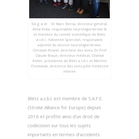
De g. à dr. : Dr Marc Berna, directeur général,
Alina Enita, responsable neurologie/stroke &
et membre du comité scientifique de Blëtz
a.s.b.l., Fabienne Spierckel, responsable
adjointe du service neurologie/stroke,
Christian Kirwel, directeur des soins, Dr Prof
Claude Braun, directeur médical, Chantal
Keller, présidente de Blëtz a.s.b.l. et Martine
Cholewiak, directrice des soins pôle médecine
interne
Blëtz a.s.b.l. est membre de S.A.F.E.
(Stroke Alliance for Europe) depuis
2016 et profite ainsi d’un droit de
codécision sur tous les sujets
importants en termes d’accidents