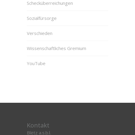
Schecküberreichungen
Sozialfürsorge
Verschieden
Wissenschaftliches Gremium
YouTube
Kontakt
Blëtz a.s.b.l.