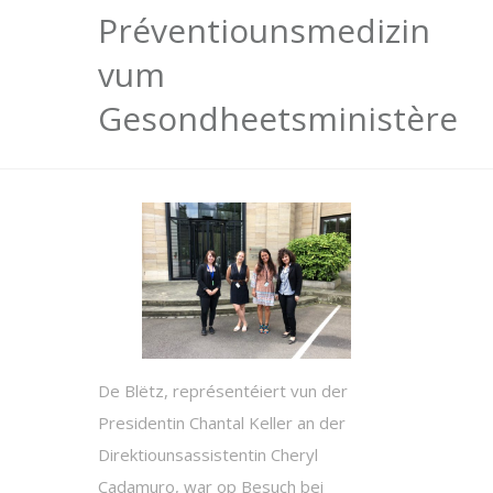
Préventiounsmedizin
vum
Gesondheetsministère
De Blëtz, représentéiert vun der
Presidentin Chantal Keller an der
Direktiounsassistentin Cheryl
Cadamuro, war op Besuch bei