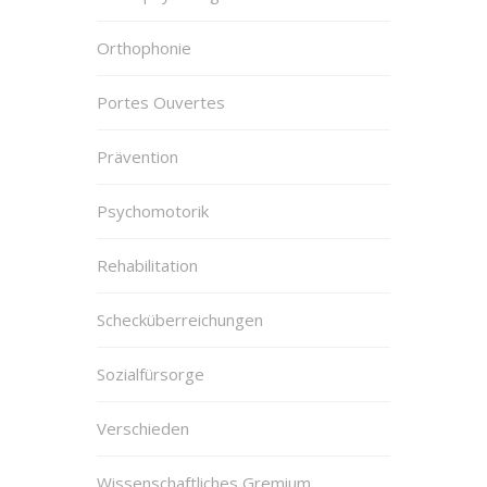
Orthophonie
Portes Ouvertes
Prävention
Psychomotorik
Rehabilitation
Schecküberreichungen
Sozialfürsorge
Verschieden
Wissenschaftliches Gremium