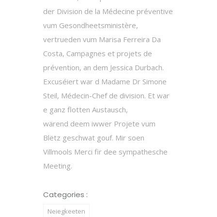
der Division de la Médecine préventive
vum Gesondheetsministère,
vertrueden vum Marisa Ferreira Da
Costa, Campagnes et projets de
prévention, an dem Jessica Durbach.
Excuséiert war d Madame Dr Simone
Steil, Médecin-Chef de division. Et war
e ganz flotten Austausch,
wärend deem iwwer Projete vum
Blëtz geschwat gouf. Mir soen
Villmools Merci fir dee sympathesche
Meeting.
Categories :
Neiegkeeten