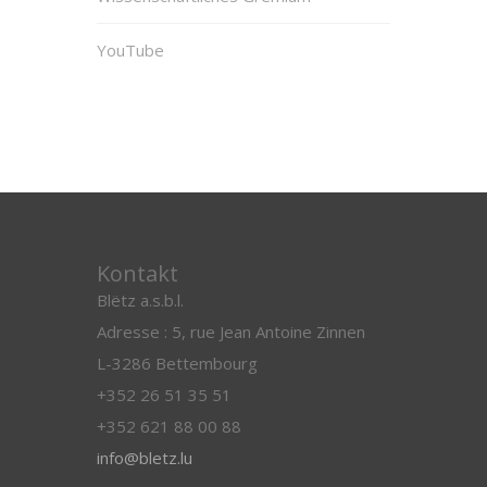
YouTube
Kontakt
Blëtz a.s.b.l.
Adresse : 5, rue Jean Antoine Zinnen
L-3286 Bettembourg
+352 26 51 35 51
+352 621 88 00 88
info@bletz.lu