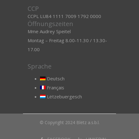
CCP
CCPL LU84 1111 7009 1792 0000
Öffnungszeiten
Mme Audrey Speitel
Montag – Freitag 8.00-11.30 / 13.30-
17.00
Sprache
Deutsch
Français
Lëtzebuergesch
© Copyright 2024 Blëtz a.s.b.l.