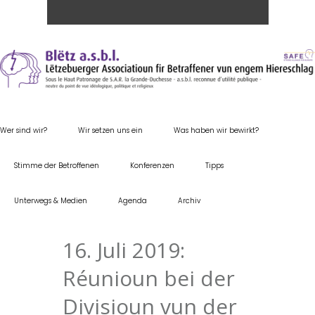
Wer sind wir?
Wir setzen uns ein
Was haben wir bewirkt?
Stimme der Betroffenen
Konferenzen
Tipps
Unterwegs & Medien
Agenda
Archiv
16. Juli 2019:
Réunioun bei der
Divisioun vun der