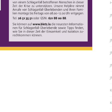
H
J
J
J
J
J
J
K
K