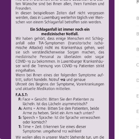
B
B
B
C
D
E
E
H