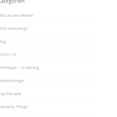
Kategorien
lëtz in den Medien
lëtz unterwegs
log
OVID-19
iététique – Ernährung
ndokrinologie
rgotherapie
äusliche Pflege