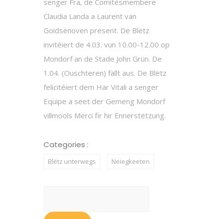
senger Fra, de Comitésmembere
Claudia Landa a Laurent van
Goidsenoven present. De Blëtz
invitéiert de 4.03. vun 10.00-12.00 op
Mondorf an de Stade John Grün. De
1.04. (Ouschteren) fällt aus. De Blëtz
felicitéiert dem Här Vitali a senger
Equipe a seet der Gemeng Mondorf
villmools Merci fir hir Ënnerstëtzung.
Categories :
Blëtz unterwegs
Neiegkeeten
Suchen
nach: