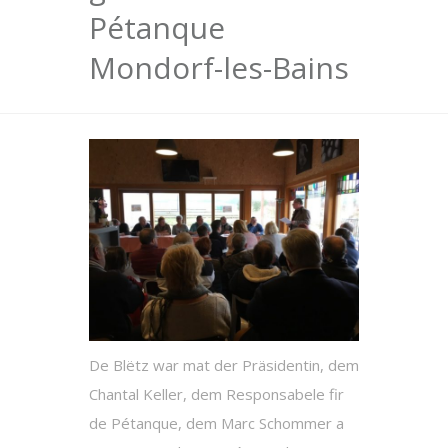
Pétanque
Mondorf-les-Bains
De Blëtz war mat der Präsidentin, dem
Chantal Keller, dem Responsabele fir
de Pétanque, dem Marc Schommer a