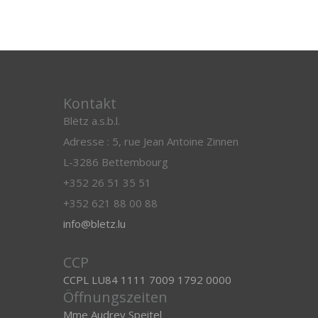
Kontakt
Blëtz a.s.b.l.
Adresse : 5, rue Jean Antoine Zinnen
L-3286 Bettembourg
+352 26 51 35 51
+352 621 88 00 88
info@bletz.lu
CCP
CCPL LU84 1111 7009 1792 0000
Öffnungszeiten
Mme Audrey Speitel