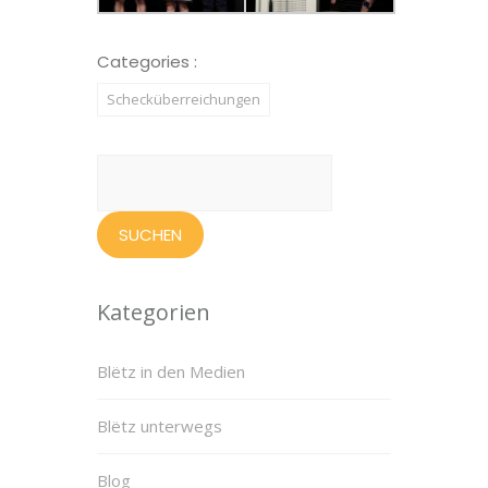
Categories :
Schecküberreichungen
Suchen
nach:
Kategorien
Blëtz in den Medien
Blëtz unterwegs
Blog