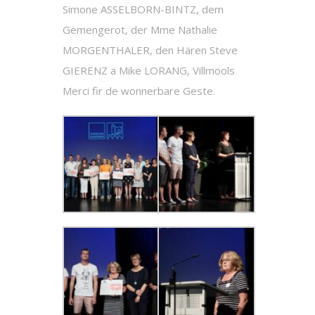
Simone ASSELBORN-BINTZ, dem
Gemengerot, der Mme Nathalie
MORGENTHALER, den Hären Steve
GIERENZ a Mike LORANG, Villmools
Merci fir de wonnerbare Geste.