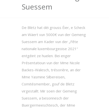
Suessem
De Blëtz hat déi grouss Éier, e Scheck
am Wäert vun 5000€ vun der Gemeng
Suessem am Kader vun der „Fête
nationale luxembourgeoise 2021“
entgéint ze huelen. Bei enger
Présentatioun vun der Mme Nicole
Backes-Walesch, trésorière, an der
Mme Yasmine Silbereisen,
Comitésmember, gouf de Blëtz
virgestallt. Mir soen der Gemeng
Suessem, a besonnesch der
Buergermeeschtesch, der Mme