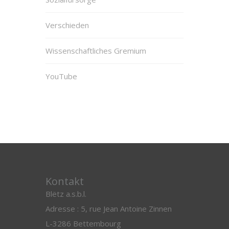
Verschieden
Wissenschaftliches Gremium
YouTube
Kontakt
Blëtz a.s.b.l.
Adresse : 5, rue Jean Antoine Zinnen
L-3286 Bettembourg