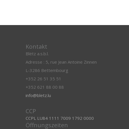
Kontakt
Blëtz a.s.b.l.
Adresse : 5, rue Jean Antoine Zinnen
L-3286 Bettembourg
+352 26 51 35 51
+352 621 88 00 88
info@bletz.lu
CCP
CCPL LU84 1111 7009 1792 0000
Öffnungszeiten