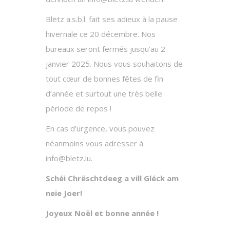
Blëtz a.s.b.l. fait ses adieux à la pause
hivernale ce 20 décembre. Nos
bureaux seront fermés jusqu’au 2
janvier 2025. Nous vous souhaitons de
tout cœur de bonnes fêtes de fin
d’année et surtout une très belle
période de repos !
En cas d’urgence, vous pouvez
néanmoins vous adresser à
info@bletz.lu.
Schéi Chrëschtdeeg a vill Gléck am
neie Joer!
Joyeux Noël et bonne année !