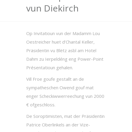
vun Diekirch
Op Invitatioun vun der Madamm Lou
Oestreicher huet d’Chantal Keller,
Präsidentin vu Blëtz asbl am Hotel
Dahm zu Ierpeldéng eng Power-Point
Présentatioun gehalen.
Vill Froe goufe gestallt an de
sympatheschen Owend gouf mat
enger Scheckiwwerreechung vun 2000
€ ofgeschloss.
De Soroptimisten, mat der Präsidentin
Patrice Oberlinkels an der Vize-