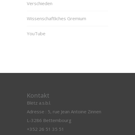
Verschieden
Wissenschaftliches Gremium
YouTube
Kontakt
Blëtz a.s.b.l.
Adresse : 5, rue Jean Antoine Zinnen
L-3286 Bettembourg
+352 26 51 35 51