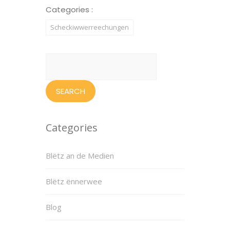
Categories :
Scheckiwwerreechungen
Search
for:
Categories
Blëtz an de Medien
Blëtz ënnerwee
Blog