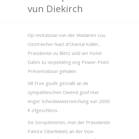
vun Diekirch
Op Invitatioun vun der Madamm Lou
Oestreicher huet d’Chantal Keller,
Präsidentin vu Blëtz asbl am Hotel
Dahm zu Ierpeldéng eng Power-Point
Présentatioun gehalen.
Vill Froe goufe gestallt an de
sympatheschen Owend gouf mat
enger Scheckiwwerreechung vun 2000
€ ofgeschloss.
De Soroptimisten, mat der Präsidentin
Patrice Oberlinkels an der Vize-