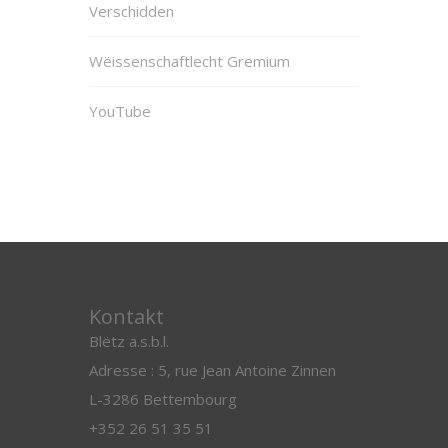
Verschidden
Wëissenschaftlecht Gremium
YouTube
Kontakt
Blëtz a.s.b.l.
Adresse : 5, rue Jean Antoine Zinnen
L-3286 Bettembourg
+352 26 51 35 51