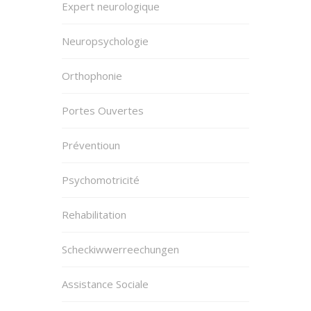
Expert neurologique
Neuropsychologie
Orthophonie
Portes Ouvertes
Préventioun
Psychomotricité
Rehabilitation
Scheckiwwerreechungen
Assistance Sociale