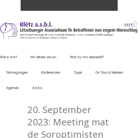
Wie si mir?
Mir setzen eis an
Wat hu mir bewierkt?
Témoignages
Konferenzen
Tipps
On Tour & Medien
Agenda
Archiv
20. September
2023: Meeting mat
de Soroptimisten