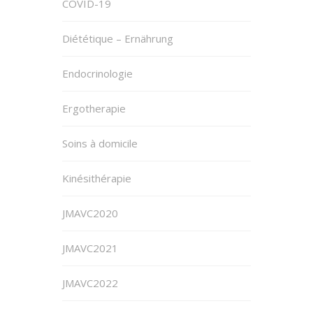
COVID-19
Diététique – Ernährung
Endocrinologie
Ergotherapie
Soins à domicile
Kinésithérapie
JMAVC2020
JMAVC2021
JMAVC2022