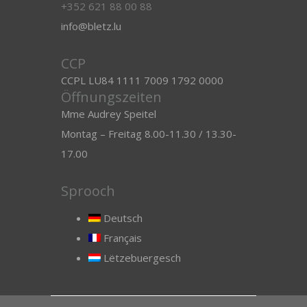
+352 621 88 00 88
info@bletz.lu
CCP
CCPL LU84 1111 7009 1792 0000
Öffnungszeiten
Mme Audrey Speitel
Montag – Freitag 8.00-11.30 / 13.30-
17.00
Sprooch
Deutsch
Français
Lëtzebuergesch