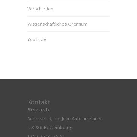
Verschieden
Wissenschaftliches Gremium
YouTube
Kontakt
Blëtz a.s.b.l.
Adresse : 5, rue Jean Antoine Zinnen
L-3286 Bettembourg
+352 26 51 35 51