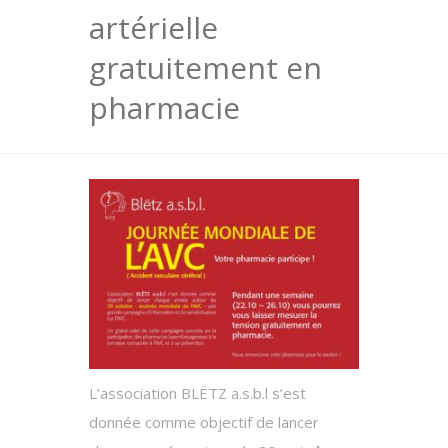
artérielle
gratuitement en
pharmacie
L’association BLËTZ a.s.b.l s’est
donnée comme objectif de lancer