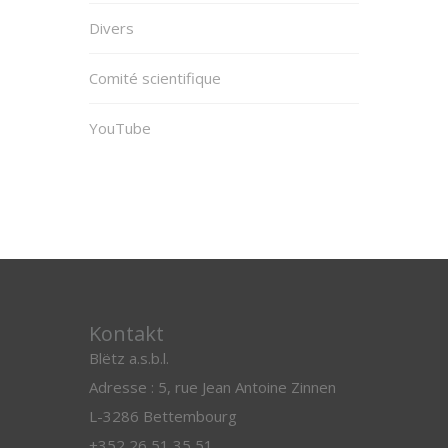
Divers
Comité scientifique
YouTube
Kontakt
Blëtz a.s.b.l.
Adresse : 5, rue Jean Antoine Zinnen
L-3286 Bettembourg
+352 26 51 35 51