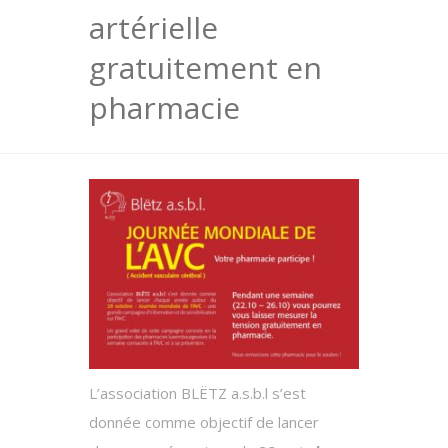
artérielle
gratuitement en
pharmacie
L’association BLËTZ a.s.b.l s’est
donnée comme objectif de lancer